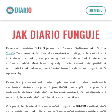
JAK DIARIO FUNGUJE
Rezervační systém
DIARIO
je nabízen formou Software jako Služba
(
SaaS
). To znamená, že uživatel se nestará o hosting, technické zázemí
či instalaci produktu, ale pouze využívá služeb a funkcí, které mu
software nabízí. Mezi hlavní výhody tohoto řešení patří průběžná
automatická aktualizace, rozšiřování funkcí, vylepšování systémů či
oprava chyb.
Kalendáře jde velmi jednoduše implementovat do všech webových
systémů, či stránek. Lze jej vložit jako tlačítko, nebo přímo do prostředí
webových stránek. Kalendář lze barevně nastavit, čili návštěvník ani
nepozná, že je kalendář načítán jako externí aplikace.
V případě, že chcete služby rezervačního systému
DIARIO
využívat, stačí
se zaregistrovat, nakonfigurovat svůj rezervační systém a můžete začít