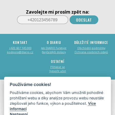
Zavolejte mi prosím zpět na:
ODESLAT
KONTAKT
O DIARIU
DŮLEŽITÉ INFORMACE
+420 607 145 000
Jak DIARIO funguje
Obchodní podmínky
podpora@diario.cz
Nejčastější dotazy
Ochrana osobních údajů
OSTATNÍ
Přihlásit se
Vytvořit účet
Používáme cookies!
Používáme cookies, abychom Vám umožnili pohodlné
Tvorba webových stránek:
prohlížení webu a díky analýze provozu webu neustále
Copyright © 2017 - 2026
DIARIO
,
zlepšovali jeho funkce, výkon a použitelnost.
Více
všechna práva vyhrazena.
informací
Nastavení